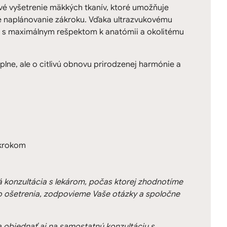
é vyšetrenie mäkkých tkanív, ktoré umožňuje
né naplánovanie zákroku. Vďaka ultrazvukovému
i s maximálnym rešpektom k anatómii a okolitému
lne, ale o citlivú obnovu prirodzenej harmónie a
ákrokom
konzultácia s lekárom, počas ktorej zhodnotíme
 ošetrenia, zodpovieme Vaše otázky a spoločne
a objednať aj na samostatnú konzultáciu s