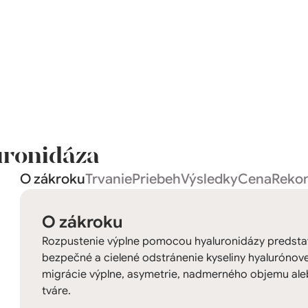
uronidáza
O zákroku
Trvanie
Priebeh
Výsledky
Cena
Rekon
O zákroku
Rozpustenie výplne pomocou hyaluronidázy predstav
bezpečné a cielené odstránenie kyseliny hyalurónovej
migrácie výplne, asymetrie, nadmerného objemu ale
tváre.