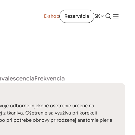
E-shop
Rezervácia
SK
valescencia
Frekvencia
uje odborné injekčné ošetrenie určené na
 z tkaniva. Ošetrenie sa využíva pri korekcii
bo pri potrebe obnovy prirodzenej anatómie pier a