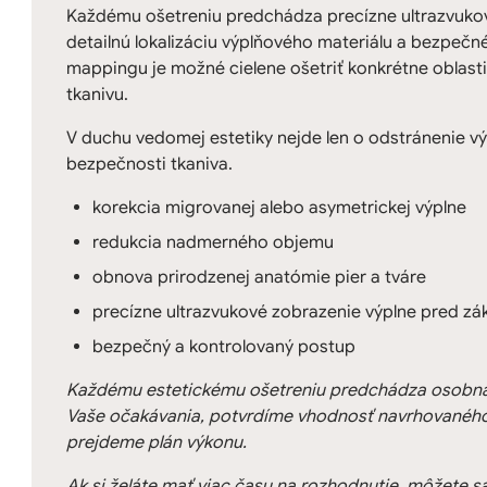
Každému ošetreniu predchádza precízne ultrazvukov
detailnú lokalizáciu výplňového materiálu a bezpeč
mappingu je možné cielene ošetriť konkrétne oblast
tkanivu.
V duchu vedomej estetiky nejde len o odstránenie výp
bezpečnosti tkaniva.
korekcia migrovanej alebo asymetrickej výplne
redukcia nadmerného objemu
obnova prirodzenej anatómie pier a tváre
precízne ultrazvukové zobrazenie výplne pred z
bezpečný a kontrolovaný postup
Každému estetickému ošetreniu predchádza osobná 
Vaše očakávania, potvrdíme vhodnosť navrhovaného
prejdeme plán výkonu.
Ak si želáte mať viac času na rozhodnutie, môžete s