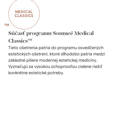
MEDICAL
CLASSICS
Súčasť programu Soumeé Medical
Classics™
Tieto ošetrenia patria do programu osvedčených
estetických ošetrení, ktoré dlhodobo patria medzi
základné piliere modernej estetickej medicíny.
Vyznačujú sa vysokou schopnosťou cielene riešiť
konkrétne estetické potreby.