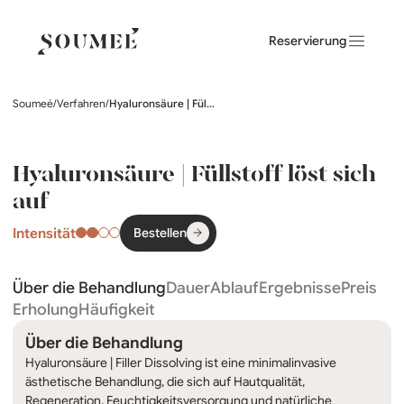
Reservierung
Soumeé
/
Verfahren
/
Hyaluronsäure | Füllstoff löst sich auf
Hyaluronsäure | Füllstoff löst sich
auf
Intensität
Bestellen
Über die Behandlung
Dauer
Ablauf
Ergebnisse
Preis
Erholung
Häufigkeit
Über die Behandlung
Hyaluronsäure | Filler Dissolving ist eine minimalinvasive
ästhetische Behandlung, die sich auf Hautqualität,
Regeneration, Feuchtigkeitsversorgung und natürliche