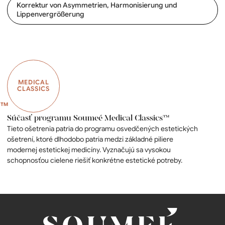
Korrektur von Asymmetrien, Harmonisierung und
Lippenvergrößerung
MEDICAL
CLASSICS
Súčasť programu Soumeé Medical Classics™
Tieto ošetrenia patria do programu osvedčených estetických
ošetrení, ktoré dlhodobo patria medzi základné piliere
modernej estetickej medicíny. Vyznačujú sa vysokou
schopnosťou cielene riešiť konkrétne estetické potreby.