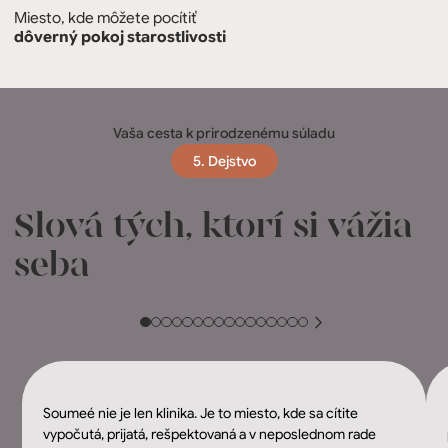
Miesto, kde môžete pocítiť
dôverný pokoj starostlivosti
Vaša cesta k prirodzenému súladu
5. Dejstvo
Slová tých, ktorí si vážia
seba
Soumeé nie je len klinika. Je to miesto, kde sa cítite
vypočutá, prijatá, rešpektovaná a v neposlednom rade