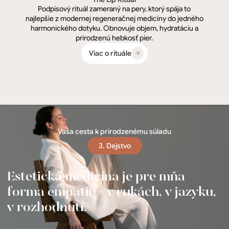
Podpisový rituál zameraný na pery, ktorý spája to
najlepšie z modernej regeneračnej medicíny do jedného
harmonického dotyku. Obnovuje objem, hydratáciu a
prirodzenú hebkosť pier.
Viac o rituále
Vaša cesta k prirodzenému súladu
3. Dejstvo
Estetická medicína je pre mňa
forma empatie - v rukách, v jazyku,
v rozhodnutí.