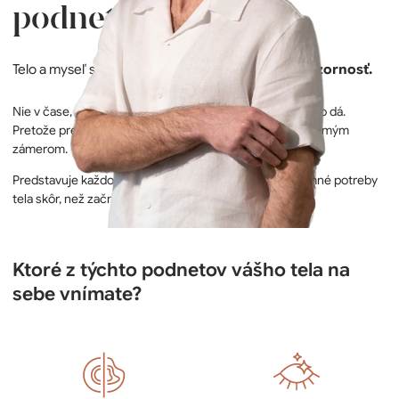
podnetu tela
Telo a myseľ si zaslúžia
dôstojnú a pravidelnú pozornosť.
Nie v čase, keď je neskoro - ale vtedy, keď sa ešte všetko dá.
Pretože prevencia je pre nás časovým náskokom s vedomým
zámerom.
Predstavuje každodenný postoj, ktorý odpovedá na jemné potreby
tela skôr, než začne kričať.
Ktoré z týchto podnetov vášho tela na
sebe vnímate?