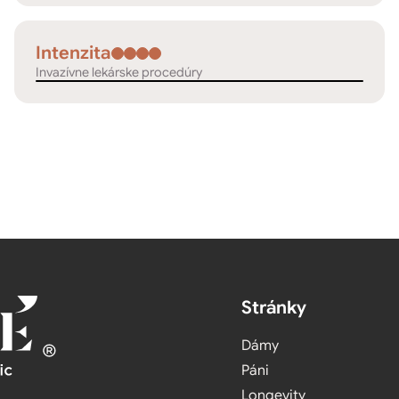
Intenzita
Invazívne lekárske procedúry
Stránky
Dámy
Páni
Longevity