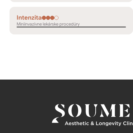
Intenzita
Miniinvazívne lekárske procedúry