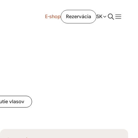
E-shop
Rezervácia
SK
utie vlasov