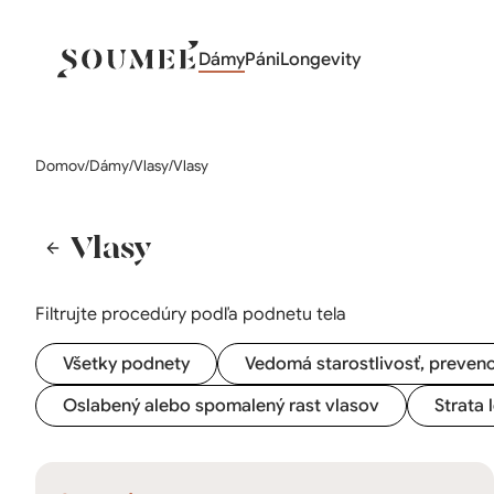
Dámy
Páni
Longevity
Domov
/
Dámy
/
Vlasy
/
Vlasy
Vlasy
Filtrujte procedúry podľa podnetu tela
Všetky podnety
Vedomá starostlivosť, prevenc
Oslabený alebo spomalený rast vlasov
Strata 