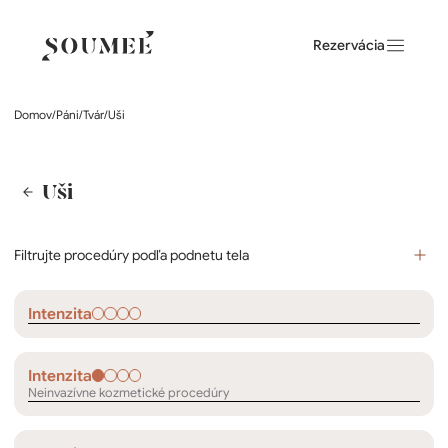
Rezervácia
Domov
/
Páni
/
Tvár
/
Uši
Uši
Filtrujte procedúry podľa podnetu tela
Intenzita
Intenzita
Neinvazívne kozmetické procedúry