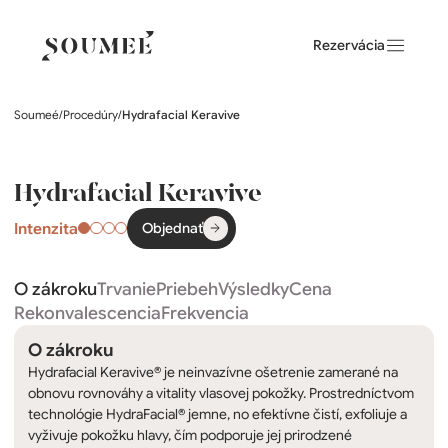
Rezervácia
Soumeé
/
Procedúry
/
Hydrafacial Keravive
Hydrafacial Keravive
Intenzita
Objednať
O zákroku
Trvanie
Priebeh
Výsledky
Cena
Rekonvalescencia
Frekvencia
O zákroku
Hydrafacial Keravive® je neinvazívne ošetrenie zamerané na
obnovu rovnováhy a vitality vlasovej pokožky. Prostredníctvom
technológie HydraFacial® jemne, no efektívne čistí, exfoliuje a
vyživuje pokožku hlavy, čím podporuje jej prirodzené