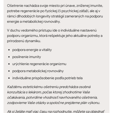
Ošetrenie nachádza svoje miesto pri únave, zníženej imunite,
potrebe regenerácie po fyzickej či psychickej záťaži, ale aj v
rámci dlhodobých longevity stratégií zameraných na podporu
energie a metabolickej rovnováhy.
V duchu vedomého prístupu ide o individuálne nastavenú
podporu organizmu, ktorá rešpektuje jeho aktuálne potreby a
prirodzenú dynamiku.
podpora energie a vitality
posilnenie imunity
urýchlenie regenerácie organizmu
podpora metabolickej rovnováhy
individuálne prispôsobenie podľa potrieb tela
Každému estetickému ošetreniu predchádza osobná
konzultácia s lekárom, počas ktorej zhodnotíme Vaše
očakávania, potvrdíme vhodnosť navrhovaného ošetrenia,
zodpovieme Vaše otázky a spoločne prejdeme plán výkonu.
Ak si želáte mať viac času na rozhodnutie, môžete sa objednať