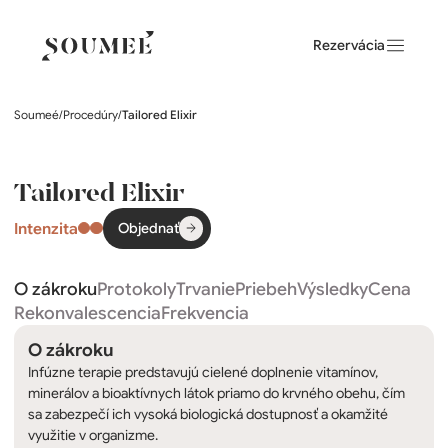
Rezervácia
Soumeé
/
Procedúry
/
Tailored Elixir
Tailored Elixir
Intenzita
Objednať
O zákroku
Protokoly
Trvanie
Priebeh
Výsledky
Cena
Rekonvalescencia
Frekvencia
O zákroku
Infúzne terapie predstavujú cielené doplnenie vitamínov,
minerálov a bioaktívnych látok priamo do krvného obehu, čím
sa zabezpečí ich vysoká biologická dostupnosť a okamžité
využitie v organizme.