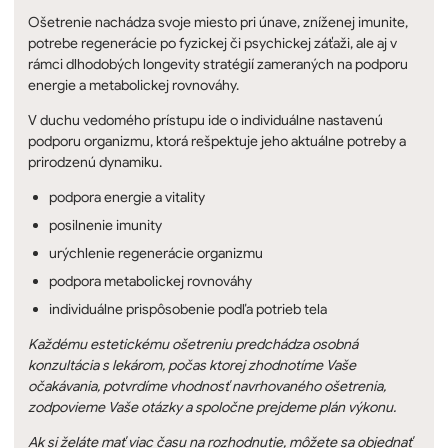
Ošetrenie nachádza svoje miesto pri únave, zníženej imunite,
potrebe regenerácie po fyzickej či psychickej záťaži, ale aj v
rámci dlhodobých longevity stratégií zameraných na podporu
energie a metabolickej rovnováhy.
V duchu vedomého prístupu ide o individuálne nastavenú
podporu organizmu, ktorá rešpektuje jeho aktuálne potreby a
prirodzenú dynamiku.
podpora energie a vitality
posilnenie imunity
urýchlenie regenerácie organizmu
podpora metabolickej rovnováhy
individuálne prispôsobenie podľa potrieb tela
Každému estetickému ošetreniu predchádza osobná
konzultácia s lekárom, počas ktorej zhodnotíme Vaše
očakávania, potvrdíme vhodnosť navrhovaného ošetrenia,
zodpovieme Vaše otázky a spoločne prejdeme plán výkonu.
Ak si želáte mať viac času na rozhodnutie, môžete sa objednať