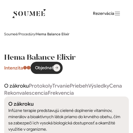
Rezervácia
Soumeé
/
Procedúry
/
Hema Balance Elixir
Hema Balance Elixir
Intenzita
Objednať
O zákroku
Protokoly
Trvanie
Priebeh
Výsledky
Cena
Rekonvalescencia
Frekvencia
O zákroku
Infúzne terapie predstavujú cielené doplnenie vitamínov,
minerálov a bioaktívnych látok priamo do krvného obehu, čím
sa zabezpečí ich vysoká biologická dostupnosť a okamžité
využitie v organizme.