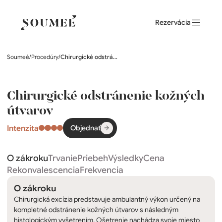
Rezervácia
Soumeé
/
Procedúry
/
Chirurgické odstránenie kožných útvarov
Chirurgické odstránenie kožných
útvarov
Intenzita
Objednať
O zákroku
Trvanie
Priebeh
Výsledky
Cena
Rekonvalescencia
Frekvencia
O zákroku
Chirurgická excízia predstavuje ambulantný výkon určený na
kompletné odstránenie kožných útvarov s následným
histologickým vyšetrením. Ošetrenie nachádza svoje miesto