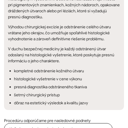
pri pigmentových znamienkach, kožných nádoroch, opakovane
dráždených útvaroch alebo pri léziách, ktoré si vyžadujú
presnú diagnostiku.
Výhodou chirurgickej excízie je odstránenie celého útvaru
vrátane jeho okrajov, čo umožňuje spoľahlivé histologické
vyhodnotenie a zároveň definitívne riešenie problému.
V duchu bezpečnej medicíny je každý odstránený útvar
odoslaný na histologické vyšetrenie, ktoré poskytuje presnú
informáciu o jeho charaktere.
kompletné odstránenie kožného útvaru
histologické vyšetrenie v cene výkonu
presná diagnostika odstráneného tkaniva
šetrný chirurgický prístup
dôraz na estetický výsledok a kvalitu jazvy
Procedúru odporúčame pre nasledovné podnety