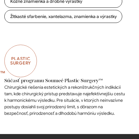
Kožné znamienka a drobné výrastky
Žltkasté sfarbenie, xantelazma, znamienka a výrastky
PLASTIC
SURGERY
Súčasť programu Soumeé Plastic Surgery™
Chirurgické riešenia estetických a rekonštrukčných indikácií
tam, kde chirurgický prístup predstavuje najefektívnejšiu cestu
k harmonickému výsledku. Pre situácie, v ktorých neinvazívne
postupy dosiahli svoj prirodzený limit, s dôrazom na
bezpečnosť, prirodzenosť a dlhodobú harmóniu výsledku.