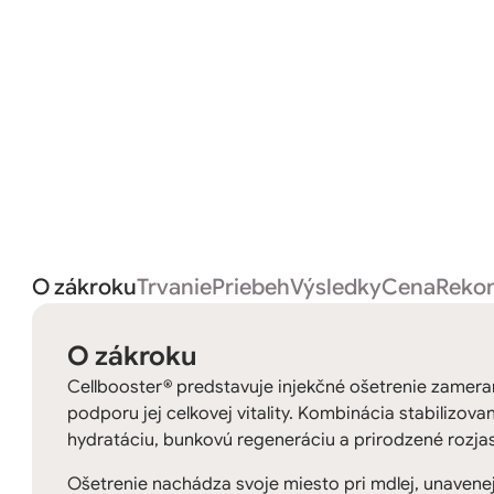
O zákroku
Trvanie
Priebeh
Výsledky
Cena
Rekon
O zákroku
Cellbooster® predstavuje injekčné ošetrenie zamera
podporu jej celkovej vitality. Kombinácia stabilizova
hydratáciu, bunkovú regeneráciu a prirodzené rozja
Ošetrenie nachádza svoje miesto pri mdlej, unavene