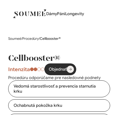
Dámy
Páni
Longevity
Soumeé
/
Procedúry
/
Cellbooster®
Cellbooster®
Intenzita
Objednať
Procedúru odporúčame pre nasledovné podnety
Vedomá starostlivosť a prevencia starnutia
krku
Ochabnutá pokožka krku