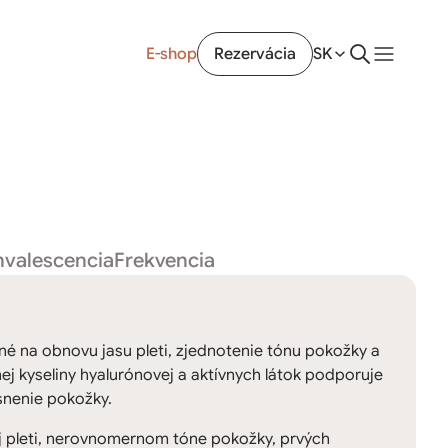
E-shop
Rezervácia
SK
valescencia
Frekvencia
né na obnovu jasu pleti, zjednotenie tónu pokožky a
nej kyseliny hyalurónovej a aktívnych látok podporuje
snenie pokožky.
j pleti, nerovnomernom tóne pokožky, prvých