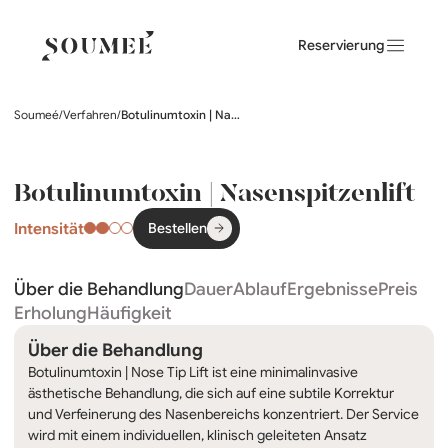
Reservierung
Soumeé
/
Verfahren
/
Botulinumtoxin | Nasenspitzenlift
Botulinumtoxin | Nasenspitzenlift
Intensität
Bestellen
Über die Behandlung
Dauer
Ablauf
Ergebnisse
Preis
Erholung
Häufigkeit
Über die Behandlung
Botulinumtoxin | Nose Tip Lift ist eine minimalinvasive
ästhetische Behandlung, die sich auf eine subtile Korrektur
und Verfeinerung des Nasenbereichs konzentriert. Der Service
wird mit einem individuellen, klinisch geleiteten Ansatz