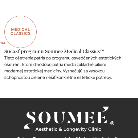
MEDICAL
CLASSICS
Súčasť programu Soumeé Medical Classics™
Tieto ošetrenia patria do programu osvedčených estetických
ošetrení, ktoré dlhodobo patria medzi základné piliere
modernej estetickej medicíny. Vyznačujú sa vysokou
schopnosťou cielene riešiť konkrétne estetické potreby.