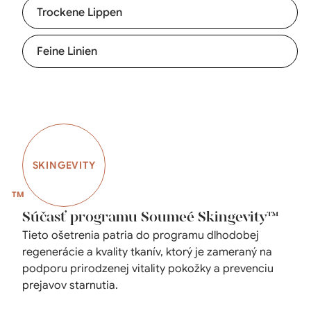
Trockene Lippen
Feine Linien
SKINGEVITY
Súčasť programu Soumeé Skingevity™
Tieto ošetrenia patria do programu dlhodobej
regenerácie a kvality tkanív, ktorý je zameraný na
podporu prirodzenej vitality pokožky a prevenciu
prejavov starnutia.