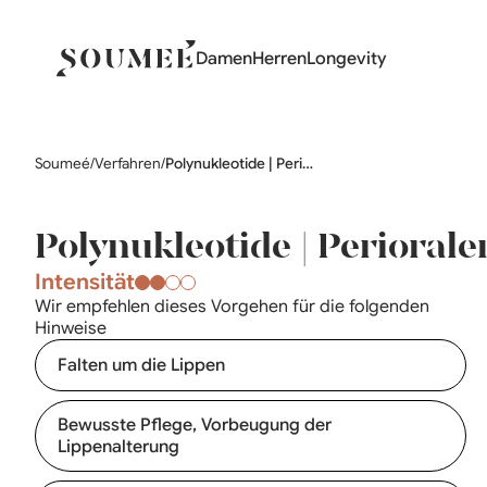
Damen
Herren
Longevity
Soumeé
/
Verfahren
/
Polynukleotide | Perioraler Bereich
Polynukleotide | Periorale
Intensität
Wir empfehlen dieses Vorgehen für die folgenden
Hinweise
Falten um die Lippen
Bewusste Pflege, Vorbeugung der
Lippenalterung