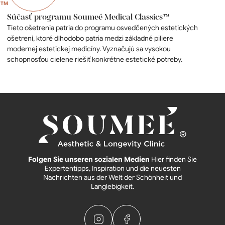
Súčasť programu Soumeé Medical Classics™
Tieto ošetrenia patria do programu osvedčených estetických
ošetrení, ktoré dlhodobo patria medzi základné piliere
modernej estetickej medicíny. Vyznačujú sa vysokou
schopnosťou cielene riešiť konkrétne estetické potreby.
Folgen Sie unseren sozialen Medien
Hier finden Sie
Expertentipps, Inspiration und die neuesten
Nachrichten aus der Welt der Schönheit und
Langlebigkeit.