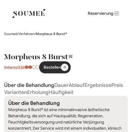
Reservierung
Soumeé
/
Verfahren
/
Morpheus 8 Burst®
Morpheus 8 Burst®
Intensität
Bestellen
Über die Behandlung
Dauer
Ablauf
Ergebnisse
Preis
Varianten
Erholung
Häufigkeit
Über die Behandlung
Morpheus 8 Burst® ist eine minimalinvasive ästhetische
Behandlung, die sich auf Hautqualität, Regeneration,
Feuchtigkeitsversorgung und natürliche Verjüngung
konzentriert. Der Service wird mit einem individuellen, klinisch