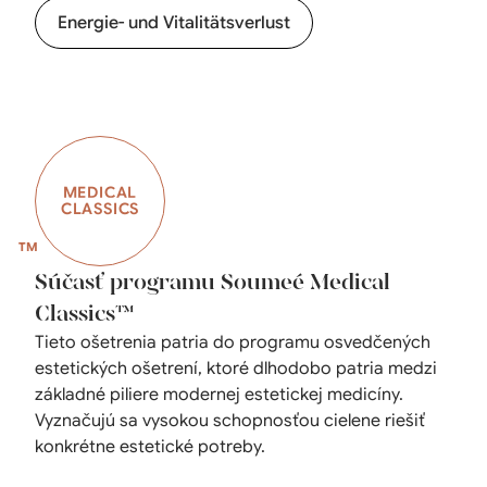
Energie- und Vitalitätsverlust
MEDICAL
CLASSICS
Súčasť programu Soumeé Medical
Classics™
Tieto ošetrenia patria do programu osvedčených
estetických ošetrení, ktoré dlhodobo patria medzi
základné piliere modernej estetickej medicíny.
Vyznačujú sa vysokou schopnosťou cielene riešiť
konkrétne estetické potreby.