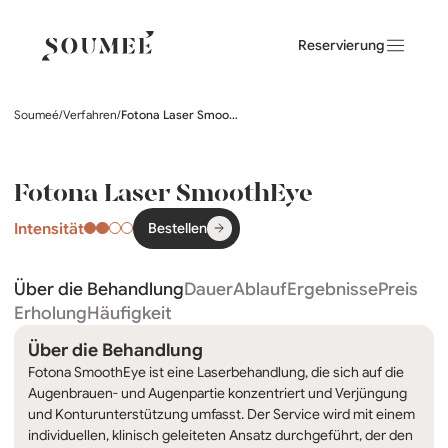
Reservierung
Soumeé
/
Verfahren
/
Fotona Laser SmoothEye
Fotona Laser SmoothEye
Intensität
Bestellen
Über die Behandlung
Dauer
Ablauf
Ergebnisse
Preis
Erholung
Häufigkeit
Über die Behandlung
Fotona SmoothEye ist eine Laserbehandlung, die sich auf die
Augenbrauen- und Augenpartie konzentriert und Verjüngung
und Konturunterstützung umfasst. Der Service wird mit einem
individuellen, klinisch geleiteten Ansatz durchgeführt, der den