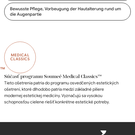
Bewusste Pflege, Vorbeugung der Hautalterung rund um
die Augenpartie
MEDICAL
CLASSICS
Súčasť programu Soumeé Medical Classics™
Tieto ošetrenia patria do programu osvedčených estetických
ošetrení, ktoré dlhodobo patria medzi základné piliere
modernej estetickej medicíny. Vyznačujú sa vysokou
schopnosťou cielene riešiť konkrétne estetické potreby.