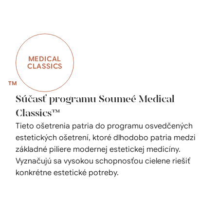
MEDICAL
CLASSICS
Súčasť programu Soumeé Medical
Classics™
Tieto ošetrenia patria do programu osvedčených
estetických ošetrení, ktoré dlhodobo patria medzi
základné piliere modernej estetickej medicíny.
Vyznačujú sa vysokou schopnosťou cielene riešiť
konkrétne estetické potreby.