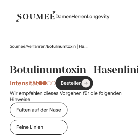
Damen
Herren
Longevity
Soumeé
/
Verfahren
/
Botulinumtoxin | Hasenlinien
Botulinumtoxin | Hasenlin
Intensität
Bestellen
Wir empfehlen dieses Vorgehen für die folgenden
Hinweise
Falten auf der Nase
Feine Linien