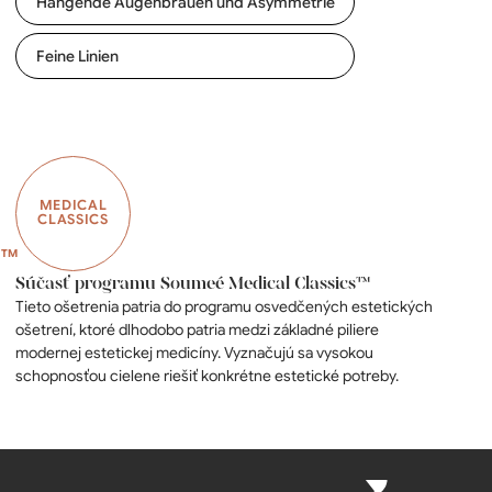
Hängende Augenbrauen und Asymmetrie
Feine Linien
MEDICAL
CLASSICS
Súčasť programu Soumeé Medical Classics™
Tieto ošetrenia patria do programu osvedčených estetických
ošetrení, ktoré dlhodobo patria medzi základné piliere
modernej estetickej medicíny. Vyznačujú sa vysokou
schopnosťou cielene riešiť konkrétne estetické potreby.